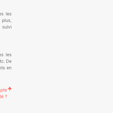
es les
 plus,
 suivi
es les
tc. De
nts en
mpte
té ?