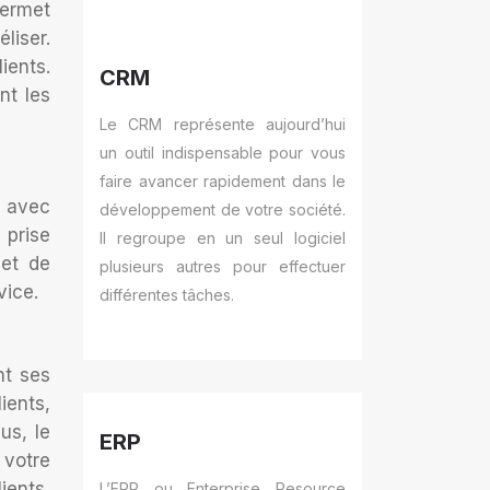
permet
liser.
ients.
CRM
nt les
Le CRM représente aujourd’hui
un outil indispensable pour vous
faire avancer rapidement dans le
s avec
développement de votre société.
 prise
Il regroupe en un seul logiciel
met de
plusieurs autres pour effectuer
vice.
différentes tâches.
nt ses
ients,
us, le
ERP
 votre
ients,
L’ERP ou Enterprise Resource