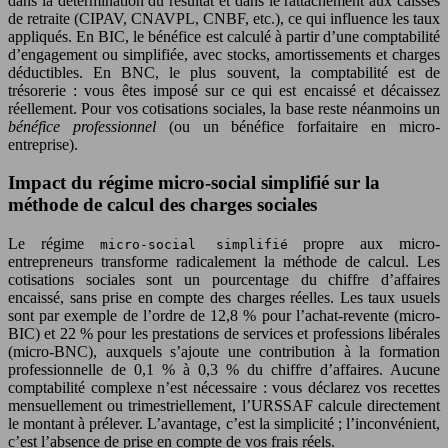
dans la détermination du résultat et dans le rattachement aux caisses
de retraite (CIPAV, CNAVPL, CNBF, etc.), ce qui influence les taux
appliqués. En BIC, le bénéfice est calculé à partir d’une comptabilité
d’engagement ou simplifiée, avec stocks, amortissements et charges
déductibles. En BNC, le plus souvent, la comptabilité est de
trésorerie : vous êtes imposé sur ce qui est encaissé et décaissez
réellement. Pour vos cotisations sociales, la base reste néanmoins un
bénéfice professionnel
(ou un bénéfice forfaitaire en micro-
entreprise).
Impact du régime micro-social simplifié sur la
méthode de calcul des charges sociales
Le régime
propre aux micro-
micro-social simplifié
entrepreneurs transforme radicalement la méthode de calcul. Les
cotisations sociales sont un pourcentage du chiffre d’affaires
encaissé, sans prise en compte des charges réelles. Les taux usuels
sont par exemple de l’ordre de 12,8 % pour l’achat-revente (micro-
BIC) et 22 % pour les prestations de services et professions libérales
(micro-BNC), auxquels s’ajoute une contribution à la formation
professionnelle de 0,1 % à 0,3 % du chiffre d’affaires. Aucune
comptabilité complexe n’est nécessaire : vous déclarez vos recettes
mensuellement ou trimestriellement, l’URSSAF calcule directement
le montant à prélever. L’avantage, c’est la simplicité ; l’inconvénient,
c’est l’absence de prise en compte de vos frais réels.