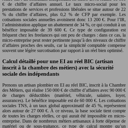
€ de chiffre d’affaires annuel. Le taux micro-social pour les
prestations de services et professions libérales se situe autour de 22
% du chiffre d’affaires, plus 0,2 % de CFP par exemple. Les
cotisations sociales annuelles avoisinent donc 13 200 €. Pour l’IR,
l’administration applique un abattement de 34 %, ce qui conduit à un
bénéfice imposable de 39 600 €. Ce type de configuration est
fréquent chez les freelances qui ont peu de charges : dans ce cas, la
micro-entreprise peut rester pertinente jusqu’à des niveaux de chiffre
d’affaires proches des seuils, car la simplicité comptable compense
souvent une légère surcotisation par rapport à un réel bien optimisé.
Calcul détaillé pour une EI au réel BIC (artisan
inscrit à la chambre des métiers) avec la sécurité
sociale des indépendants
Prenons un artisan plombier en EI au réel BIC, inscrit à la Chambre
des Métiers, qui réalise 150 000 € de chiffre d’affaires avec 90 000 €
de charges déductibles (matériel, véhicule, salaires, loyer,
assurances). Le bénéfice imposable est de 60 000 €. Les cotisations
sociales TNS, à un taux global approximatif de 45 %, représentent
alors autour de 27 000 €. À ce niveau, la base sociale tient compte
de toutes les charges réelles, ce qui aurait été impossible en micro-
entreprise. Dans de nombreux métiers artisanaux à forte dépense de
matériel ou de sous-traitance, ce type de calcul montre qu’un