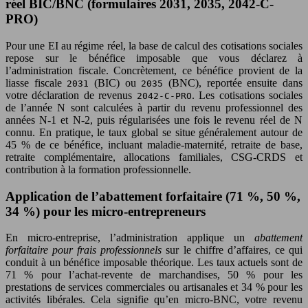
réel BIC/BNC (formulaires 2031, 2035, 2042-C-
PRO)
Pour une EI au régime réel, la base de calcul des cotisations sociales
repose sur le bénéfice imposable que vous déclarez à
l’administration fiscale. Concrètement, ce bénéfice provient de la
liasse fiscale
(BIC) ou
(BNC), reportée ensuite dans
2031
2035
votre déclaration de revenus
. Les cotisations sociales
2042-C-PRO
de l’année N sont calculées à partir du revenu professionnel des
années N-1 et N-2, puis régularisées une fois le revenu réel de N
connu. En pratique, le taux global se situe généralement autour de
45 % de ce bénéfice, incluant maladie-maternité, retraite de base,
retraite complémentaire, allocations familiales, CSG-CRDS et
contribution à la formation professionnelle.
Application de l’abattement forfaitaire (71 %, 50 %,
34 %) pour les micro-entrepreneurs
En micro-entreprise, l’administration applique un
abattement
forfaitaire pour frais professionnels
sur le chiffre d’affaires, ce qui
conduit à un bénéfice imposable théorique. Les taux actuels sont de
71 % pour l’achat-revente de marchandises, 50 % pour les
prestations de services commerciales ou artisanales et 34 % pour les
activités libérales. Cela signifie qu’en micro-BNC, votre revenu